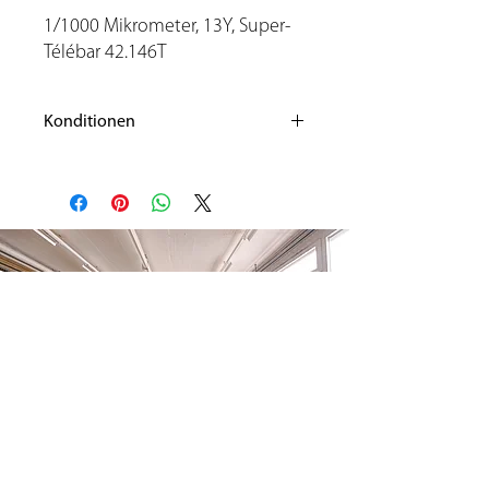
1/1000 Mikrometer, 13Y, Super-
Télébar 42.146T
Konditionen
Liefertermin: nach Absprache; ab Lager
verfügbar
Transport: Verpackung, sowie allfällige
Spesen und Risiken gehen zu
Ihren Lasten
Konditionen: Preis in CHF zahlbar 1/3 bei
Bestellung, Rest vor
Übernahme
Gültigkeit der Offerte: 30
Tage. Zwischenverkauf vorbehalten!